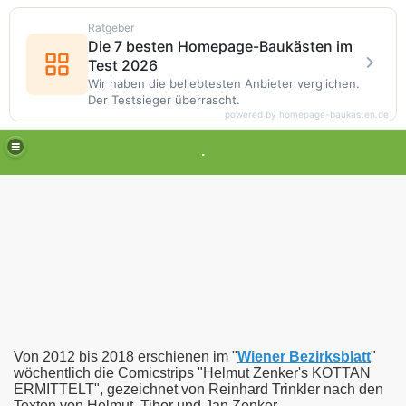
Ratgeber
Die 7 besten Homepage-Baukästen im
Test 2026
Wir haben die beliebtesten Anbieter verglichen.
Der Testsieger überrascht.
powered by homepage-baukasten.de
.
l
Von 2012 bis 2018 erschienen im "
Wiener Bezirksblatt
"
wöchentlich die Comicstrips "Helmut Zenker's KOTTAN
ERMITTELT", gezeichnet von Reinhard Trinkler nach den
Texten von Helmut, Tibor und Jan Zenker.