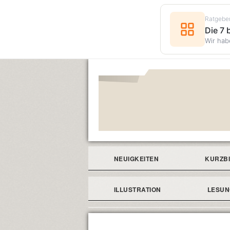
Ratgebe
Die 7
Wir hab
NEUIGKEITEN
KURZB
ILLUSTRATION
LESU