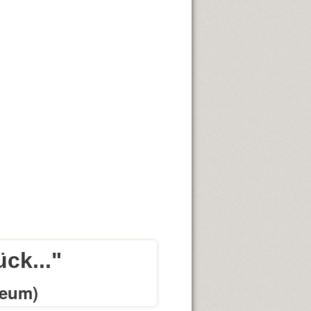
ück..."
seum)