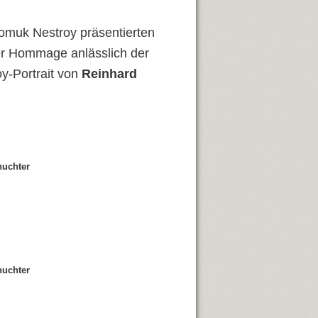
omuk Nestroy präsentierten
er Hommage anlässlich der
y-Portrait von
Reinhard
huchter
huchter