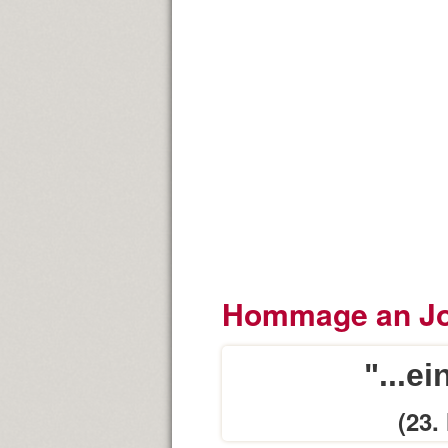
Hommage an Jo
"...e
(23.